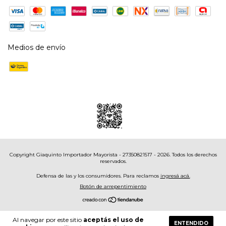
# Pulsación breve: Confirmación de encendido
# Doble pulsación: Iniciar grabación de video
# Pulsación breve durante grabación: Detener video
Medios de envío
Funciones en llamadas:
# Pulsación breve: Contestar
# Mantener 2 segundos: Rechazar
# Pulsación breve: Colgar
# Botón trasero derecho
Copyright Giaquinto Importador Mayorista - 27350821517 - 2026. Todos los derechos
# Activación de Bluetooth
reservados.
# Control de conexión
Defensa de las y los consumidores. Para reclamos
ingresá acá.
Botón de arrepentimiento
# Activación de asistente de voz
# Control de grabación
Al navegar por este sitio
aceptás el uso de
# Panel táctil lateral
ENTENDIDO