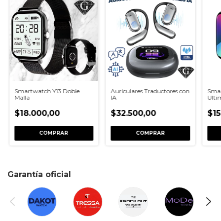
Smartwatch Y13 Doble
Auriculares Traductores con
Sma
Malla
IA
Ulti
Ritm
$18.000,00
$32.500,00
$15
COMPRAR
Garantía oficial