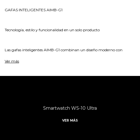
GAFAS INTELIGENTES AIMB-G1
Tecnología, estilo y funcionalidad en un solo producto
Las gafas inteligentes AIMB-G1 combinan un diseño moderno con
tecnología avanzada, integrando funciones de inteligencia artificial,
Ver más
grabación de video, conectividad inalámbrica y audio, para brindar una
experiencia completa en el uso diario.
Funciones principales:
# Cámara integrada de 5 MP
Smartwatch WS-10 Ultra
# Grabación de video en calidad HD
# Disparos silenciosos
VER MÁS
# Conexión WiFi y bluetooth
# Activación por voz