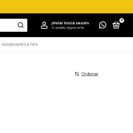
0
¡Hola!
Iniciá sesión
O podés registrarte
NOVEDADES & TIPS
Ordenar