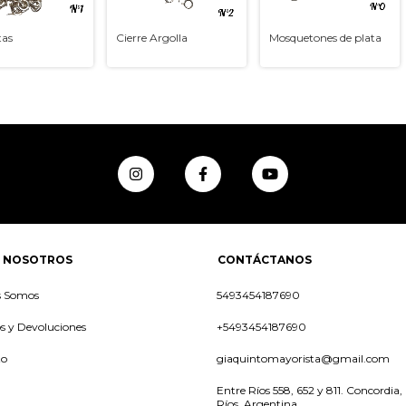
tas
Cierre Argolla
Mosquetones de plata
 NOSOTROS
CONTÁCTANOS
s Somos
5493454187690
 y Devoluciones
+5493454187690
to
giaquintomayorista@gmail.com
Entre Ríos 558, 652 y 811. Concordia,
Ríos, Argentina