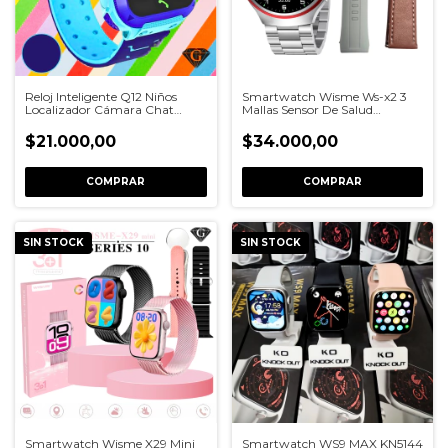
Reloj Inteligente Q12 Niños
Smartwatch Wisme Ws-x2 3
Localizador Cámara Chat
Mallas Sensor De Salud
Táctil
Llamadas
$21.000,00
$34.000,00
COMPRAR
COMPRAR
SIN STOCK
SIN STOCK
Smartwatch Wisme X29 Mini
Smartwatch WS9 MAX KN5144