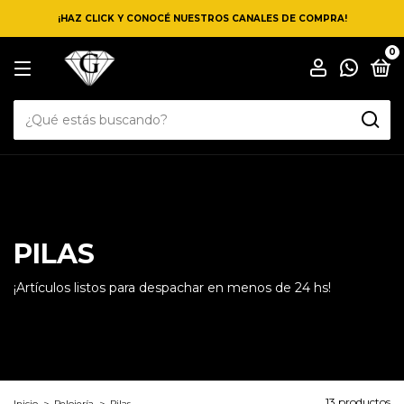
¡HAZ CLICK Y CONOCÉ NUESTROS CANALES DE COMPRA!
0
PILAS
¡Artículos listos para despachar en menos de 24 hs!
13 productos
Inicio
>
Relojería
>
Pilas